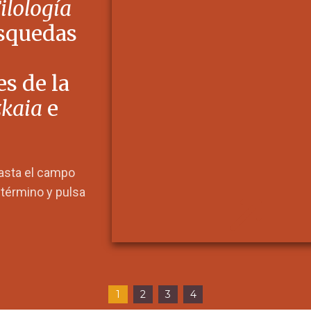
Filología
squedas
s de la
zkaia
e
hasta el campo
l término y pulsa
1
2
3
4