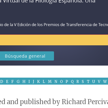
a Virtual de la Filología Española. Una
io de la V Edición de los Premios de Transferencia de Tecn
Búsqueda general
D
E
F
G
H
I
J
K
L
M
N
O
P
Q
R
S
T
U
V
W
ted and published by Richard Perc