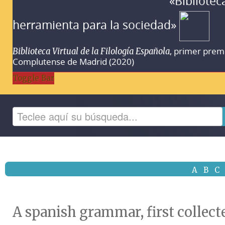
«Bibliotec
herramienta para la sociedad»
, primer prem
Biblioteca Virtual de la Filología Española
Complutense de Madrid (2020)
Toggle Bar
A
B
C
A spanish grammar, first collec