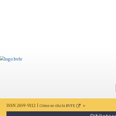
ISSN 2659-9112 |
Cómo se cita la BVFE