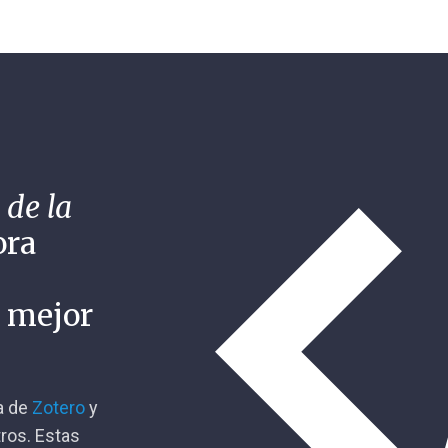
 de la
ora
n mejor
ca de
Zotero
y
tros. Estas