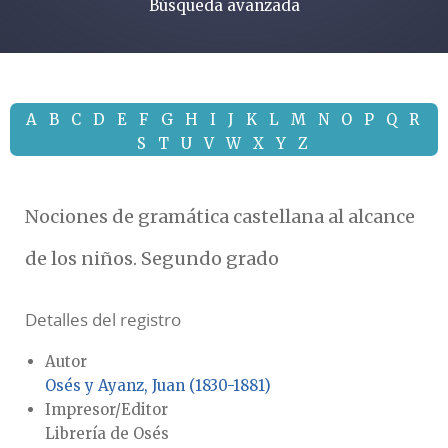
Búsqueda avanzada
A
B
C
D
E
F
G
H
I
J
K
L
M
N
O
P
Q
R
S
T
U
V
W
X
Y
Z
Nociones de gramática castellana al alcance
de los niños. Segundo grado
Detalles del registro
Autor
Osés y Ayanz, Juan (1830-1881)
Impresor/Editor
Librería de Osés