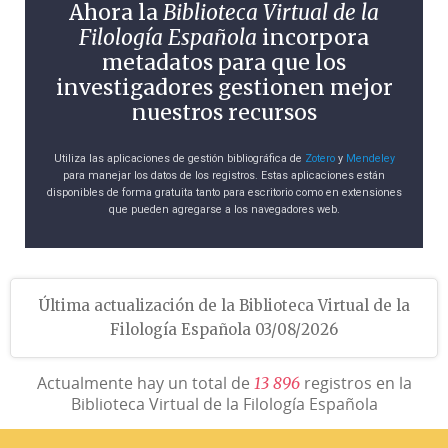
Ahora la
Biblioteca Virtual de la
Filología Española
incorpora
metadatos para que los
investigadores gestionen mejor
nuestros recursos
Utiliza las aplicaciones de gestión bibliográfica de
Zotero
y
Mendeley
para manejar los datos de los registros. Estas aplicaciones están
disponibles de forma gratuita tanto para escritorio como en extensiones
que pueden agregarse a los navegadores web.
Última actualización de la Biblioteca Virtual de la
Filología Española 03/08/2026
Actualmente hay un total de
registros en la
1
3
8
9
6
Biblioteca Virtual de la Filología Española