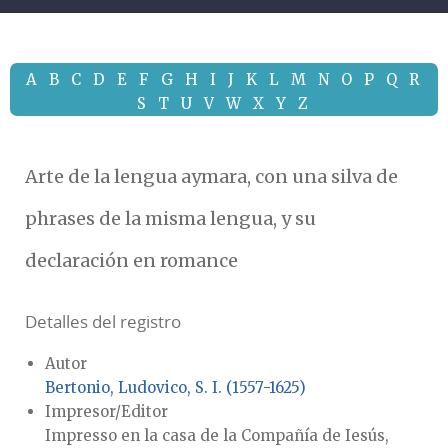
A
B
C
D
E
F
G
H
I
J
K
L
M
N
O
P
Q
R
S
T
U
V
W
X
Y
Z
Arte de la lengua aymara, con una silva de
phrases de la misma lengua, y su
declaración en romance
Detalles del registro
Autor
Bertonio, Ludovico, S. I. (1557-1625)
Impresor/Editor
Impresso en la casa de la Compañía de Iesús,