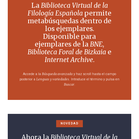
La
Biblioteca Virtual de la
Filología Española
permite
metabúsquedas dentro de
los ejemplares.
Disponible para
ejemplares de la
BNE
,
Biblioteca Foral de Bizkaia
e
Internet Archive
.
Búsqueda avanzada
Accede a la
y haz scroll hasta el campo
Lenguas y variedades
posterior a
. Introduce el término y pulsa en
Buscar
.
NOVEDAD
Ahora la
Biblioteca Virtual de la