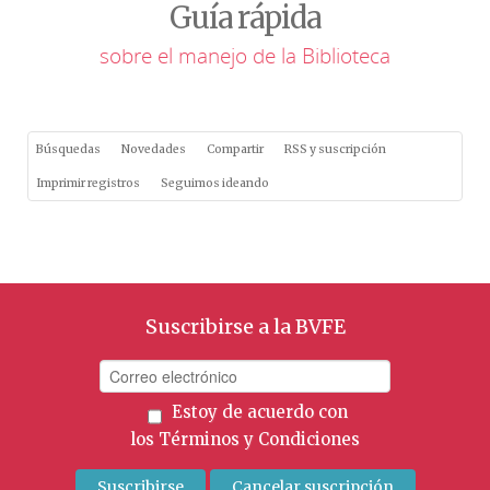
Guía rápida
sobre el manejo de la Biblioteca
Búsquedas
Novedades
Compartir
RSS y suscripción
Imprimir registros
Seguimos ideando
Suscribirse a la BVFE
Estoy de acuerdo con
los
Términos y Condiciones