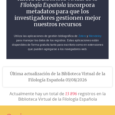
Filología Española
incorpora
metadatos para que los
investigadores gestionen mejor
nuestros recursos
Utiliza las aplicaciones de gestión bibliográfica de
Zotero
y
Mendeley
para manejar los datos de los registros. Estas aplicaciones están
disponibles de forma gratuita tanto para escritorio como en extensiones
que pueden agregarse a los navegadores web.
Última actualización de la Biblioteca Virtual de la
Filología Española 03/08/2026
Actualmente hay un total de
registros en la
1
3
8
9
6
Biblioteca Virtual de la Filología Española