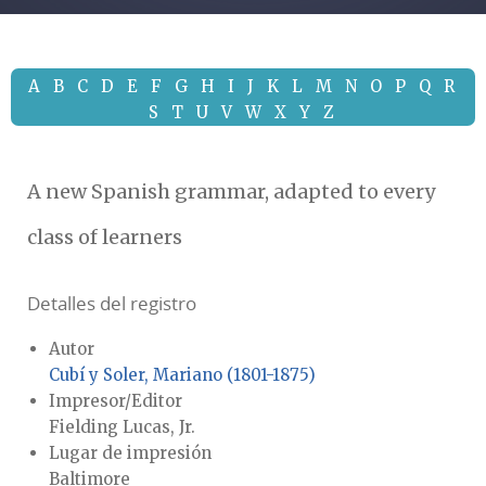
A
B
C
D
E
F
G
H
I
J
K
L
M
N
O
P
Q
R
S
T
U
V
W
X
Y
Z
A new Spanish grammar, adapted to every
class of learners
Detalles del registro
Autor
Cubí y Soler, Mariano (1801-1875)
Impresor/Editor
Fielding Lucas, Jr.
Lugar de impresión
Baltimore