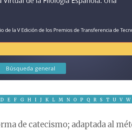
a Virtual de la Filología Española. Una
io de la V Edición de los Premios de Transferencia de Tecn
Búsqueda general
D
E
F
G
H
I
J
K
L
M
N
O
P
Q
R
S
T
U
V
W
forma de catecismo; adaptada al mé