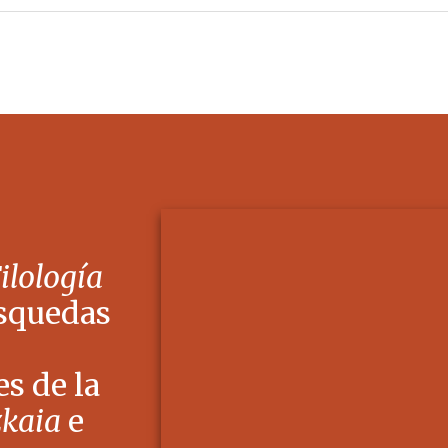
Filología
squedas
s de la
zkaia
e