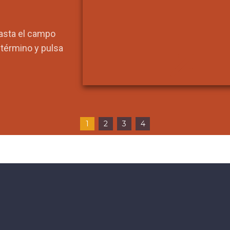
hasta el campo
l término y pulsa
1
2
3
4