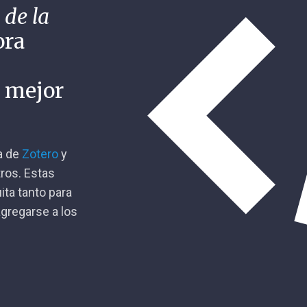
 de la
ora
n mejor
ca de
Zotero
y
tros. Estas
ita tanto para
gregarse a los