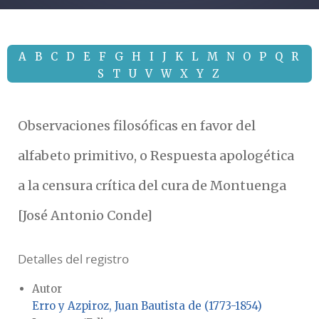
A
B
C
D
E
F
G
H
I
J
K
L
M
N
O
P
Q
R
S
T
U
V
W
X
Y
Z
Observaciones filosóficas en favor del
alfabeto primitivo, o Respuesta apologética
a la censura crítica del cura de Montuenga
[José Antonio Conde]
Detalles del registro
Autor
Erro y Azpiroz, Juan Bautista de (1773-1854)