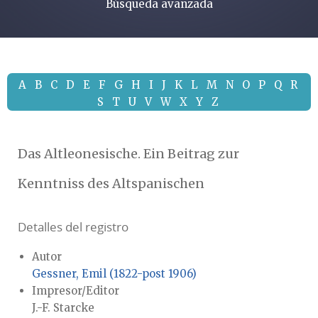
Búsqueda avanzada
A
B
C
D
E
F
G
H
I
J
K
L
M
N
O
P
Q
R
S
T
U
V
W
X
Y
Z
Das Altleonesische. Ein Beitrag zur
Kenntniss des Altspanischen
Detalles del registro
Autor
Gessner, Emil (1822-post 1906)
Impresor/Editor
J.-F. Starcke