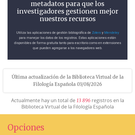
metadatos para que los
investigadores gestionen mejor
nuestros recursos
Utiliza las aplicaciones de gestión bibliográfica de
Zotero
y
Mendeley
para manejar los datos de los registros. Estas aplicaciones están
disponibles de forma gratuita tanto para escritorio como en extensiones
que pueden agregarse a los navegadores web.
Última actualización de la Biblioteca Virtual de la
Filología Española 03/08/2026
Actualmente hay un total de
registros en la
1
3
8
9
6
Biblioteca Virtual de la Filología Española
Opciones