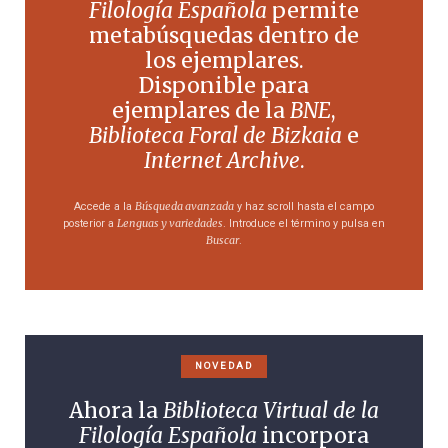
Filología Española
permite
metabúsquedas dentro de
los ejemplares.
Disponible para
ejemplares de la
BNE
,
Biblioteca Foral de Bizkaia
e
Internet Archive
.
Búsqueda avanzada
Accede a la
y haz scroll hasta el campo
Lenguas y variedades
posterior a
. Introduce el término y pulsa en
Buscar
.
NOVEDAD
Ahora la
Biblioteca Virtual de la
Filología Española
incorpora