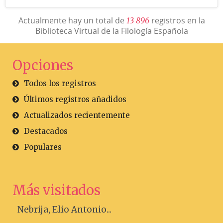
Actualmente hay un total de
registros en la
1
3
8
9
6
Biblioteca Virtual de la Filología Española
Opciones
Todos los registros
Últimos registros añadidos
Actualizados recientemente
Destacados
Populares
Más visitados
Nebrija, Elio Antonio...