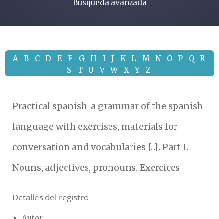
Búsqueda avanzada
A
B
C
D
E
F
G
H
I
J
K
L
M
N
O
P
Q
R
S
T
U
V
W
X
Y
Z
Practical spanish, a grammar of the spanish
language with exercises, materials for
conversation and vocabularies [...]. Part I.
Nouns, adjectives, pronouns. Exercices
Detalles del registro
Autor