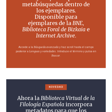
metabúsquedas dentro de
los ejemplares.
Disponible para
ejemplares de la
BNE
,
Biblioteca Foral de Bizkaia
e
Internet Archive
.
Búsqueda avanzada
Accede a la
y haz scroll hasta el campo
Lenguas y variedades
posterior a
. Introduce el término y pulsa en
Buscar
.
NOVEDAD
Ahora la
Biblioteca Virtual de la
Filología Española
incorpora
metadatos para que los