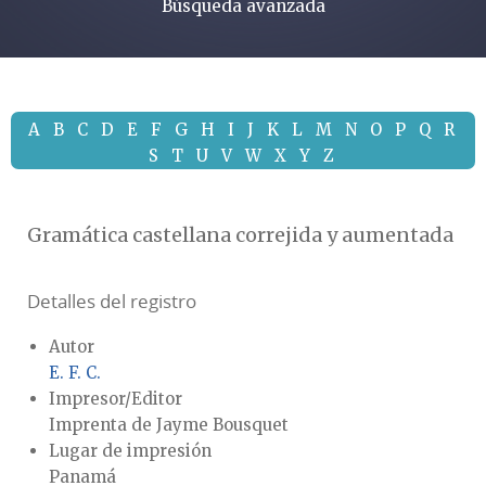
Búsqueda avanzada
A
B
C
D
E
F
G
H
I
J
K
L
M
N
O
P
Q
R
S
T
U
V
W
X
Y
Z
Gramática castellana correjida y aumentada
Detalles del registro
Autor
E. F. C.
Impresor/Editor
Imprenta de Jayme Bousquet
Lugar de impresión
Panamá