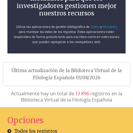
investigadores gestionen mejor
nuestros recursos
Utiliza las aplicaciones de gestión bibliográfica de
Zotero
y
Mendeley
para manejar los datos de los registros. Estas aplicaciones están
disponibles de forma gratuita tanto para escritorio como en extensiones
que pueden agregarse a los navegadores web.
Última actualización de la Biblioteca Virtual de la
Filología Española 03/08/2026
Actualmente hay un total de
registros en la
1
3
8
9
6
Biblioteca Virtual de la Filología Española
Opciones
Todos los registros