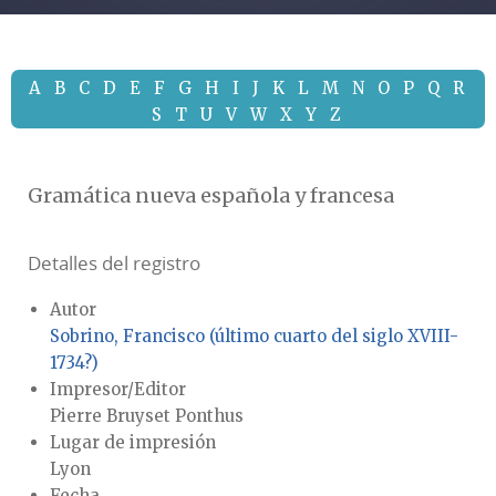
A
B
C
D
E
F
G
H
I
J
K
L
M
N
O
P
Q
R
S
T
U
V
W
X
Y
Z
Gramática nueva española y francesa
Detalles del registro
Autor
Sobrino, Francisco (último cuarto del siglo XVIII-
1734?)
Impresor/Editor
Pierre Bruyset Ponthus
Lugar de impresión
Lyon
Fecha