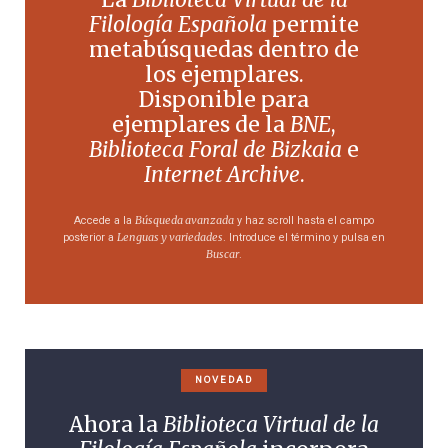
Filología Española
permite
metabúsquedas dentro de
los ejemplares.
Disponible para
ejemplares de la
BNE
,
Biblioteca Foral de Bizkaia
e
Internet Archive
.
Búsqueda avanzada
Accede a la
y haz scroll hasta el campo
Lenguas y variedades
posterior a
. Introduce el término y pulsa en
Buscar
.
NOVEDAD
Ahora la
Biblioteca Virtual de la