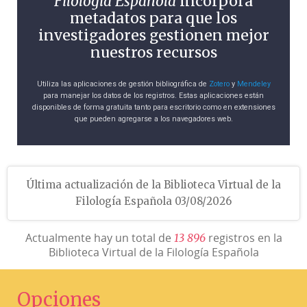
Filología Española
incorpora
metadatos para que los
investigadores gestionen mejor
nuestros recursos
Utiliza las aplicaciones de gestión bibliográfica de
Zotero
y
Mendeley
para manejar los datos de los registros. Estas aplicaciones están
disponibles de forma gratuita tanto para escritorio como en extensiones
que pueden agregarse a los navegadores web.
Última actualización de la Biblioteca Virtual de la
Filología Española 03/08/2026
Actualmente hay un total de
registros en la
1
3
8
9
6
Biblioteca Virtual de la Filología Española
Opciones