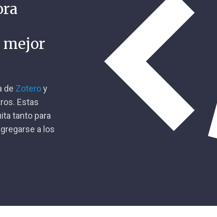
ora
n mejor
ca de
Zotero
y
tros. Estas
ita tanto para
gregarse a los