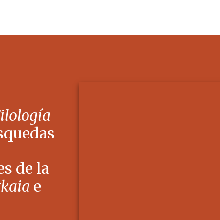
Filología
squedas
s de la
zkaia
e