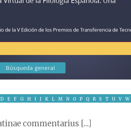
a Virtual de la Filología Española. Una
io de la V Edición de los Premios de Transferencia de Tecn
Búsqueda general
D
E
F
G
H
I
J
K
L
M
N
O
P
Q
R
S
T
U
V
W
atinae commentarius [...]