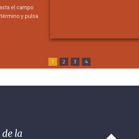
hasta el campo
l término y pulsa
1
2
3
4
 de la