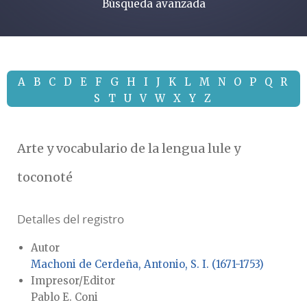
Búsqueda avanzada
A
B
C
D
E
F
G
H
I
J
K
L
M
N
O
P
Q
R
S
T
U
V
W
X
Y
Z
Arte y vocabulario de la lengua lule y
toconoté
Detalles del registro
Autor
Machoni de Cerdeña, Antonio, S. I. (1671-1753)
Impresor/Editor
Pablo E. Coni