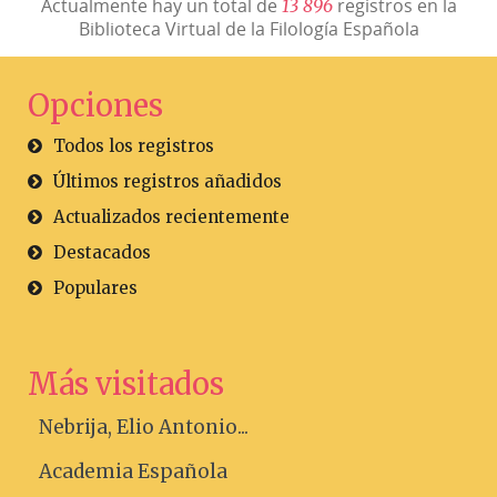
Actualmente hay un total de
registros en la
1
3
8
9
6
Biblioteca Virtual de la Filología Española
Opciones
Todos los registros
Últimos registros añadidos
Actualizados recientemente
Destacados
Populares
Más visitados
Nebrija, Elio Antonio...
Academia Española