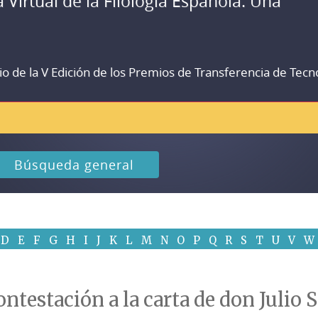
a Virtual de la Filología Española. Una
io de la V Edición de los Premios de Transferencia de Tecn
Búsqueda general
D
E
F
G
H
I
J
K
L
M
N
O
P
Q
R
S
T
U
V
W
ontestación a la carta de don Julio 