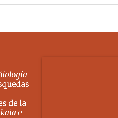
Filología
squedas
s de la
zkaia
e