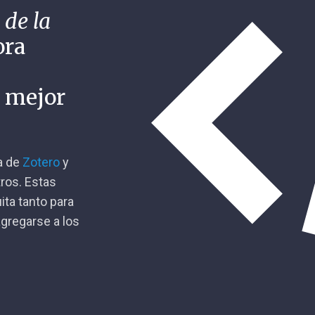
 de la
ora
n mejor
ca de
Zotero
y
tros. Estas
ita tanto para
gregarse a los