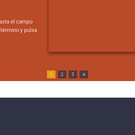
hasta el campo
l término y pulsa
1
2
3
4