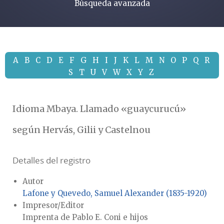
Búsqueda avanzada
A
B
C
D
E
F
G
H
I
J
K
L
M
N
O
P
Q
R
S
T
U
V
W
X
Y
Z
Idioma Mbaya. Llamado «guaycurucú»
según Hervás, Gilii y Castelnou
Detalles del registro
Autor
Lafone y Quevedo, Samuel Alexander (1835-1920)
Impresor/Editor
Imprenta de Pablo E. Coni e hijos