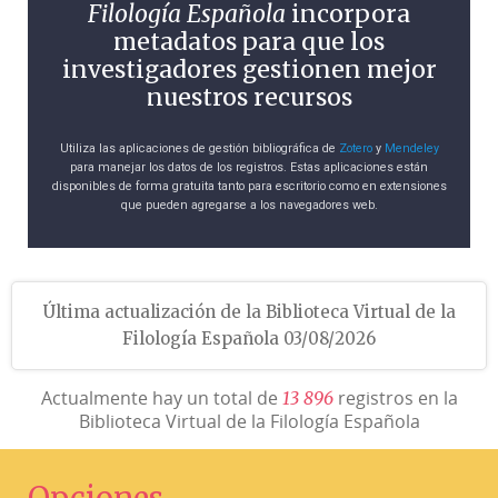
Filología Española
incorpora
metadatos para que los
investigadores gestionen mejor
nuestros recursos
Utiliza las aplicaciones de gestión bibliográfica de
Zotero
y
Mendeley
para manejar los datos de los registros. Estas aplicaciones están
disponibles de forma gratuita tanto para escritorio como en extensiones
que pueden agregarse a los navegadores web.
Última actualización de la Biblioteca Virtual de la
Filología Española 03/08/2026
Actualmente hay un total de
registros en la
1
3
8
9
6
Biblioteca Virtual de la Filología Española