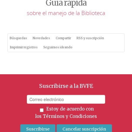
Guía rápida
sobre el manejo de la Biblioteca
Búsquedas
Novedades
Compartir
RSS y suscripción
Imprimir registros
Seguimos ideando
Suscribirse a la BVFE
Estoy de acuerdo con
los
Términos y Condiciones