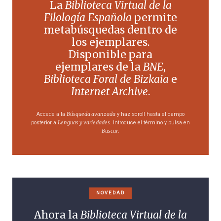
La
Biblioteca Virtual de la
Filología Española
permite
metabúsquedas dentro de
los ejemplares.
Disponible para
ejemplares de la
BNE
,
Biblioteca Foral de Bizkaia
e
Internet Archive
.
Búsqueda avanzada
Accede a la
y haz scroll hasta el campo
Lenguas y variedades
posterior a
. Introduce el término y pulsa en
Buscar
.
NOVEDAD
Ahora la
Biblioteca Virtual de la