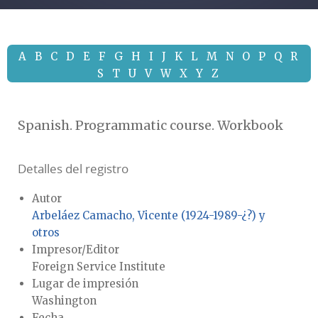
A
B
C
D
E
F
G
H
I
J
K
L
M
N
O
P
Q
R
S
T
U
V
W
X
Y
Z
Spanish. Programmatic course. Workbook
Detalles del registro
Autor
Arbeláez Camacho, Vicente (1924-1989-¿?) y
otros
Impresor/Editor
Foreign Service Institute
Lugar de impresión
Washington
Fecha