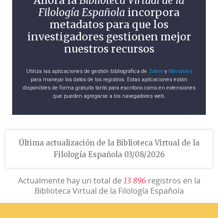
Ahora la
Biblioteca Virtual de la
Filología Española
incorpora
metadatos para que los
investigadores gestionen mejor
nuestros recursos
Utiliza las aplicaciones de gestión bibliográfica de
Zotero
y
Mendeley
para manejar los datos de los registros. Estas aplicaciones están
disponibles de forma gratuita tanto para escritorio como en extensiones
que pueden agregarse a los navegadores web.
Última actualización de la Biblioteca Virtual de la
Filología Española 03/08/2026
Actualmente hay un total de
registros en la
1
3
8
9
6
Biblioteca Virtual de la Filología Española