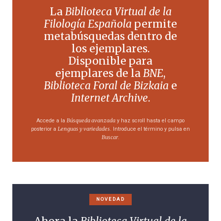
La
Biblioteca Virtual de la
Filología Española
permite
metabúsquedas dentro de
los ejemplares.
Disponible para
ejemplares de la
BNE
,
Biblioteca Foral de Bizkaia
e
Internet Archive
.
Búsqueda avanzada
Accede a la
y haz scroll hasta el campo
Lenguas y variedades
posterior a
. Introduce el término y pulsa en
Buscar
.
NOVEDAD