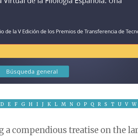
a Virtual de la Filología Española. Una
io de la V Edición de los Premios de Transferencia de Tecn
Búsqueda general
D
E
F
G
H
I
J
K
L
M
N
O
P
Q
R
S
T
U
V
W
 a compendious treatise on the la