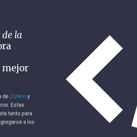
 de la
ora
n mejor
ca de
Zotero
y
tros. Estas
ita tanto para
gregarse a los