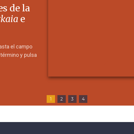
s de la
zkaia
e
hasta el campo
l término y pulsa
1
2
3
4