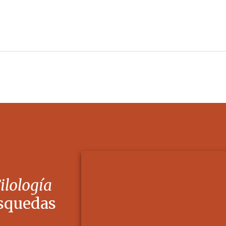
Filología
squedas