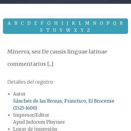
A
B
C
D
E
F
G
H
I
J
K
L
M
N
O
P
Q
R
S
T
U
V
W
X
Y
Z
Minerva, seu De causis linguae latinae
commentarius [...]
Detalles del registro
Autor
Sánchez de las Brozas, Francisco, El Brocense
(1523-1600)
Impresor/Editor
Apud Judocum Pluymer
Lugar de impresión