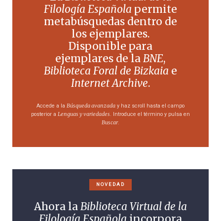
Filología Española
permite
metabúsquedas dentro de
los ejemplares.
Disponible para
ejemplares de la
BNE
,
Biblioteca Foral de Bizkaia
e
Internet Archive
.
Búsqueda avanzada
Accede a la
y haz scroll hasta el campo
Lenguas y variedades
posterior a
. Introduce el término y pulsa en
Buscar
.
NOVEDAD
Ahora la
Biblioteca Virtual de la
Filología Española
incorpora