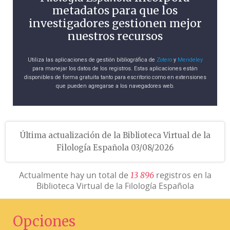
metadatos para que los
investigadores gestionen mejor
nuestros recursos
Utiliza las aplicaciones de gestión bibliográfica de
Zotero
y
Mendeley
para manejar los datos de los registros. Estas aplicaciones están
disponibles de forma gratuita tanto para escritorio como en extensiones
que pueden agregarse a los navegadores web.
Última actualización de la Biblioteca Virtual de la
Filología Española 03/08/2026
Actualmente hay un total de
registros en la
1
3
8
9
6
Biblioteca Virtual de la Filología Española
Opciones