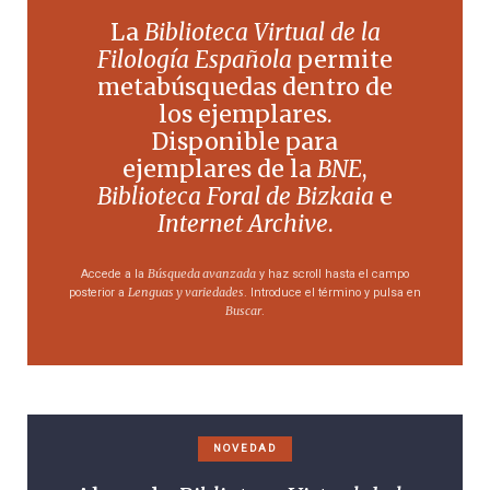
La
Biblioteca Virtual de la
Filología Española
permite
metabúsquedas dentro de
los ejemplares.
Disponible para
ejemplares de la
BNE
,
Biblioteca Foral de Bizkaia
e
Internet Archive
.
Búsqueda avanzada
Accede a la
y haz scroll hasta el campo
Lenguas y variedades
posterior a
. Introduce el término y pulsa en
Buscar
.
NOVEDAD