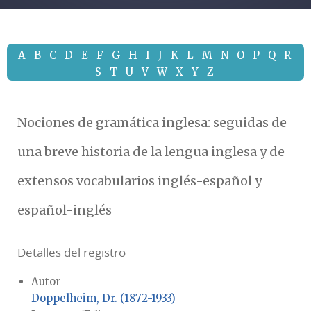
A
B
C
D
E
F
G
H
I
J
K
L
M
N
O
P
Q
R
S
T
U
V
W
X
Y
Z
Nociones de gramática inglesa: seguidas de
una breve historia de la lengua inglesa y de
extensos vocabularios inglés-español y
español-inglés
Detalles del registro
Autor
Doppelheim, Dr. (1872-1933)