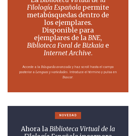
Filología Española
permite
metabúsquedas dentro de
los ejemplares.
Disponible para
ejemplares de la
BNE
,
Biblioteca Foral de Bizkaia
e
Internet Archive
.
Búsqueda avanzada
Accede a la
y haz scroll hasta el campo
Lenguas y variedades
posterior a
. Introduce el término y pulsa en
Buscar
.
NOVEDAD
Ahora la
Biblioteca Virtual de la