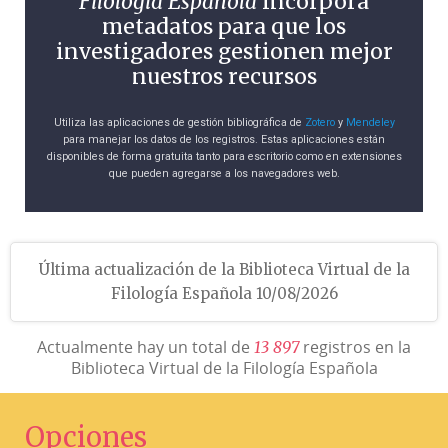
Filología Española
incorpora
metadatos para que los
investigadores gestionen mejor
nuestros recursos
Utiliza las aplicaciones de gestión bibliográfica de
Zotero
y
Mendeley
para manejar los datos de los registros. Estas aplicaciones están
disponibles de forma gratuita tanto para escritorio como en extensiones
que pueden agregarse a los navegadores web.
Última actualización de la Biblioteca Virtual de la
Filología Española 10/08/2026
Actualmente hay un total de
registros en la
1
3
8
9
7
Biblioteca Virtual de la Filología Española
Opciones