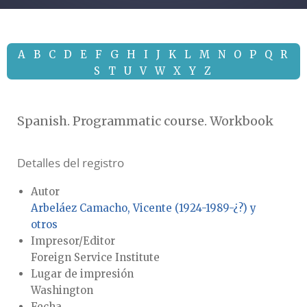
A
B
C
D
E
F
G
H
I
J
K
L
M
N
O
P
Q
R
S
T
U
V
W
X
Y
Z
Spanish. Programmatic course. Workbook
Detalles del registro
Autor
Arbeláez Camacho, Vicente (1924-1989-¿?) y
otros
Impresor/Editor
Foreign Service Institute
Lugar de impresión
Washington
Fecha