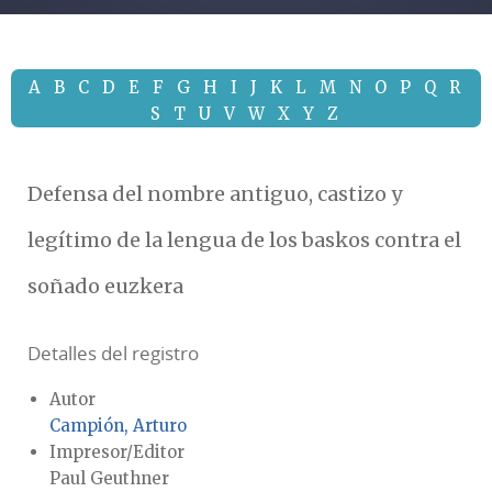
A
B
C
D
E
F
G
H
I
J
K
L
M
N
O
P
Q
R
S
T
U
V
W
X
Y
Z
Defensa del nombre antiguo, castizo y
legítimo de la lengua de los baskos contra el
soñado euzkera
Detalles del registro
Autor
Campión, Arturo
Impresor/Editor
Paul Geuthner