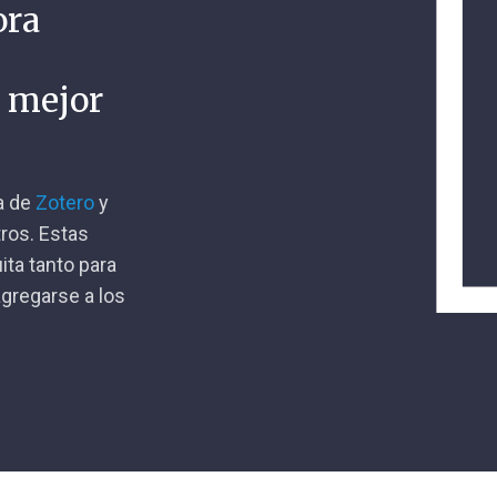
ora
n mejor
ca de
Zotero
y
tros. Estas
ita tanto para
gregarse a los