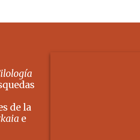
Filología
squedas
s de la
zkaia
e