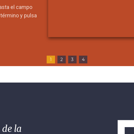
hasta el campo
l término y pulsa
1
2
3
4
 de la