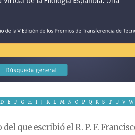
a Virtual de la Filología Española. Una
io de la V Edición de los Premios de Transferencia de Tecn
Búsqueda general
D
E
F
G
H
I
J
K
L
M
N
O
P
Q
R
S
T
U
V
W
 del que escribió el R. P. F. Franci