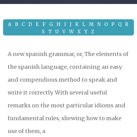
A
B
C
D
E
F
G
H
I
J
K
L
M
N
O
P
Q
R
S
T
U
V
W
X
Y
Z
A new spanish grammar, or, The elements of
the spanish language, containing an easy
and compendious method to speak and
write it correctly. With several useful
remarks on the most particular idioms and
fundamental rules, shewing how to make
use of them, a