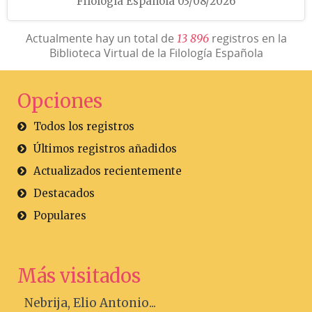
Filología Española 03/08/2026
Actualmente hay un total de
registros en la
1
3
8
9
6
Biblioteca Virtual de la Filología Española
Opciones
Todos los registros
Últimos registros añadidos
Actualizados recientemente
Destacados
Populares
Más visitados
Nebrija, Elio Antonio...