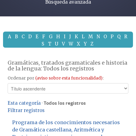
Búsqueda avanzada
A
B
C
D
E
F
G
H
I
J
K
L
M
N
O
P
Q
R
S
T
U
V
W
X
Y
Z
Gramáticas, tratados gramaticales e historia
de la lengua: Todos los registros
Ordenar por
(aviso sobre esta funcionalidad)
:
Todos los registros
Esta categoría
·
Filtrar registros
Programa de los conocimientos necesarios
de Gramática castellana, Aritmética y