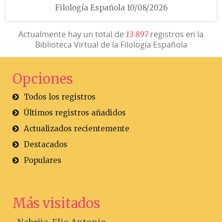
Filología Española 10/08/2026
Actualmente hay un total de
registros en la
1
3
8
9
7
Biblioteca Virtual de la Filología Española
Opciones
Todos los registros
Últimos registros añadidos
Actualizados recientemente
Destacados
Populares
Más visitados