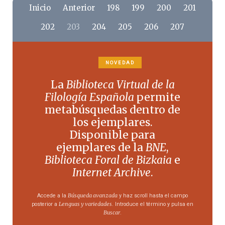
Inicio
Anterior
198
199
200
201
202
203
204
205
206
207
Siguiente
Final
NOVEDAD
La
Biblioteca Virtual de la
Filología Española
permite
metabúsquedas dentro de
los ejemplares.
Disponible para
ejemplares de la
BNE
,
Biblioteca Foral de Bizkaia
e
Internet Archive
.
Búsqueda avanzada
Accede a la
y haz scroll hasta el campo
Lenguas y variedades
posterior a
. Introduce el término y pulsa en
Buscar
.