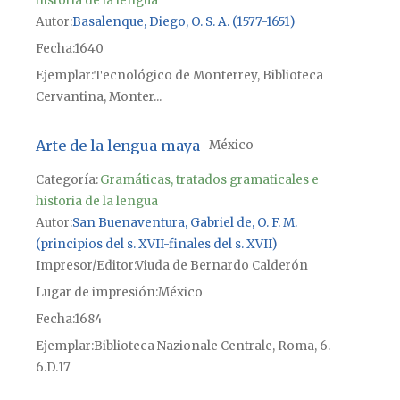
historia de la lengua
Autor
Basalenque, Diego, O. S. A. (1577-1651)
Fecha
1640
Ejemplar
Tecnológico de Monterrey, Biblioteca
Cervantina, Monter...
Arte de la lengua maya
México
Categoría:
Gramáticas, tratados gramaticales e
historia de la lengua
Autor
San Buenaventura, Gabriel de, O. F. M.
(principios del s. XVII-finales del s. XVII)
Impresor/Editor
Viuda de Bernardo Calderón
Lugar de impresión
México
Fecha
1684
Ejemplar
Biblioteca Nazionale Centrale, Roma, 6.
6.D.17