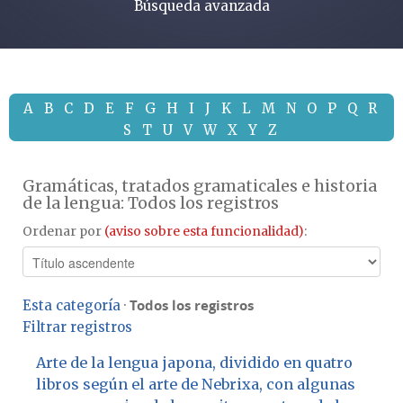
Búsqueda avanzada
A
B
C
D
E
F
G
H
I
J
K
L
M
N
O
P
Q
R
S
T
U
V
W
X
Y
Z
Gramáticas, tratados gramaticales e historia
de la lengua: Todos los registros
Ordenar por
(aviso sobre esta funcionalidad)
:
Todos los registros
Esta categoría
·
Filtrar registros
Arte de la lengua japona, dividido en quatro
libros según el arte de Nebrixa, con algunas