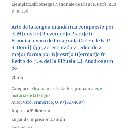
Ejemplar
Bibliothèque Nationale de France, París, RES
P- X- 156
Arte de la lengua mandarina compuesto por
el M[inistro] R[everend]o P[adr]e fr.
Francisco Varó de la sagrada Orden de N. P.
S. Domi[n]go, acrecentado y reducido a
mejor forma por N[uestr]o H[erman]o fr.
Pedro do [i. e. de] la Piñuela [...]. Añadiose un
co
China
Categoría:
Gramáticas, tratados gramaticales e
historia de la lengua
Autor
Varó, Francisco, O. P. (1627-1687)
Impresor/Editor
s. n.
Lugar de impresión
Cantón