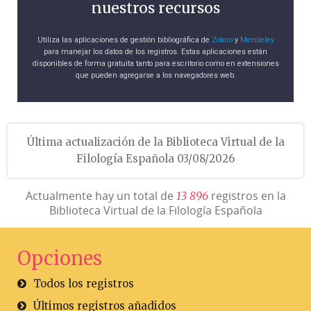
nuestros recursos
Utiliza las aplicaciones de gestión bibliográfica de
Zotero
y
Mendeley
para manejar los datos de los registros. Estas aplicaciones están
disponibles de forma gratuita tanto para escritorio como en extensiones
que pueden agregarse a los navegadores web.
Última actualización de la Biblioteca Virtual de la
Filología Española 03/08/2026
Actualmente hay un total de
registros en la
1
3
8
9
6
Biblioteca Virtual de la Filología Española
Opciones
Todos los registros
Últimos registros añadidos