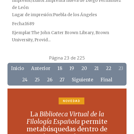
Impresor/Editor
Imprenta nueva de Diego Fernández
de León
Lugar de impresión
Puebla de los Ángeles
Fecha
1689
Ejemplar
The John Carter Brown Library, Brown
University, Provid...
Página 23 de 225
Inicio
Anterior
18
19
20
21
22
23
24
25
26
27
Siguiente
Final
NOVEDAD
La
Biblioteca Virtual de la
Filología Española
permite
metabúsquedas dentro de