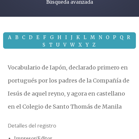
Búsqueda avanzada
A
B
C
D
E
F
G
H
I
J
K
L
M
N
O
P
Q
R
S
T
U
V
W
X
Y
Z
Vocabulario de Iapón, declarado primero en
portugués por los padres de la Compañía de
Iesús de aquel reyno, y agora en castellano
en el Colegio de Santo Thomás de Manila
Detalles del registro
Impresor/Editor