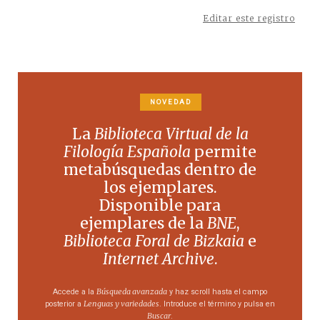
Editar este registro
NOVEDAD
La
Biblioteca Virtual de la
Filología Española
permite
metabúsquedas dentro de
los ejemplares.
Disponible para
ejemplares de la
BNE
,
Biblioteca Foral de Bizkaia
e
Internet Archive
.
Búsqueda avanzada
Accede a la
y haz scroll hasta el campo
Lenguas y variedades
posterior a
. Introduce el término y pulsa en
Buscar
.