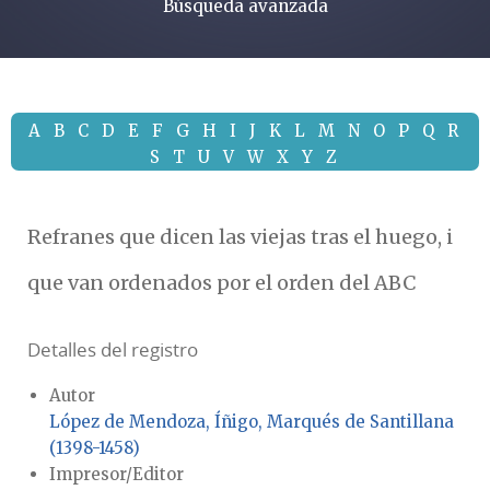
Búsqueda avanzada
A
B
C
D
E
F
G
H
I
J
K
L
M
N
O
P
Q
R
S
T
U
V
W
X
Y
Z
Refranes que dicen las viejas tras el huego, i
que van ordenados por el orden del ABC
Detalles del registro
Autor
López de Mendoza, Íñigo, Marqués de Santillana
(1398-1458)
Impresor/Editor