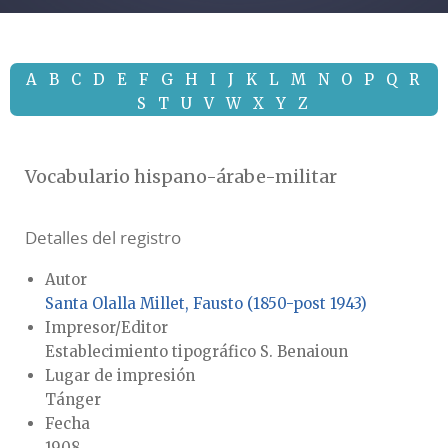
A
B
C
D
E
F
G
H
I
J
K
L
M
N
O
P
Q
R
S
T
U
V
W
X
Y
Z
Vocabulario hispano-árabe-militar
Detalles del registro
Autor
Santa Olalla Millet, Fausto (1850-post 1943)
Impresor/Editor
Establecimiento tipográfico S. Benaioun
Lugar de impresión
Tánger
Fecha
1908