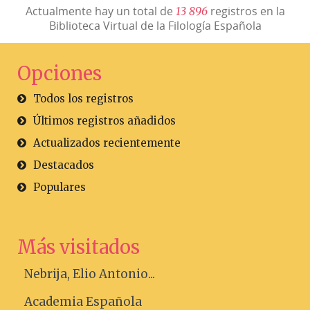
Actualmente hay un total de
registros en la
1
3
8
9
6
Biblioteca Virtual de la Filología Española
Opciones
Todos los registros
Últimos registros añadidos
Actualizados recientemente
Destacados
Populares
Más visitados
Nebrija, Elio Antonio...
Academia Española