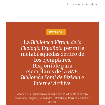
Editar este registro
NOVEDAD
La
Biblioteca Virtual de la
Filología Española
permite
metabúsquedas dentro de
los ejemplares.
Disponible para
ejemplares de la
BNE
,
Biblioteca Foral de Bizkaia
e
Internet Archive
.
Búsqueda avanzada
Accede a la
y haz scroll hasta el campo
Lenguas y variedades
posterior a
. Introduce el término y pulsa en
Buscar
.