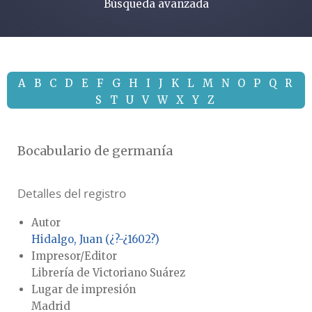
Búsqueda avanzada
A
B
C
D
E
F
G
H
I
J
K
L
M
N
O
P
Q
R
S
T
U
V
W
X
Y
Z
Bocabulario de germanía
Detalles del registro
Autor
Hidalgo, Juan (¿?-¿1602?)
Impresor/Editor
Librería de Victoriano Suárez
Lugar de impresión
Madrid