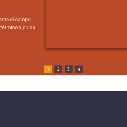
hasta el campo
l término y pulsa
1
2
3
4