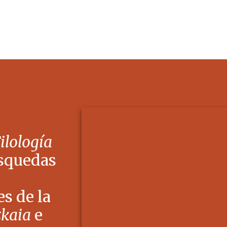
Filología
squedas
s de la
zkaia
e