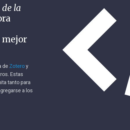
 de la
ora
n mejor
ca de
Zotero
y
tros. Estas
ita tanto para
gregarse a los