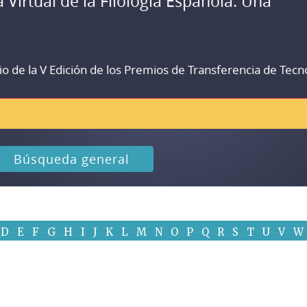
a Virtual de la Filología Española. Una
io de la V Edición de los Premios de Transferencia de Tecn
Búsqueda general
D
E
F
G
H
I
J
K
L
M
N
O
P
Q
R
S
T
U
V
W