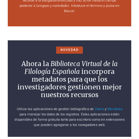
Búsqueda avanzada
Accede a la
y haz scroll hasta el campo
Lenguas y variedades
posterior a
. Introduce el término y pulsa en
Buscar
.
NOVEDAD
Ahora la
Biblioteca Virtual de la
Filología Española
incorpora
metadatos para que los
investigadores gestionen mejor
nuestros recursos
Utiliza las aplicaciones de gestión bibliográfica de
Zotero
y
Mendeley
para manejar los datos de los registros. Estas aplicaciones están
disponibles de forma gratuita tanto para escritorio como en extensiones
que pueden agregarse a los navegadores web.