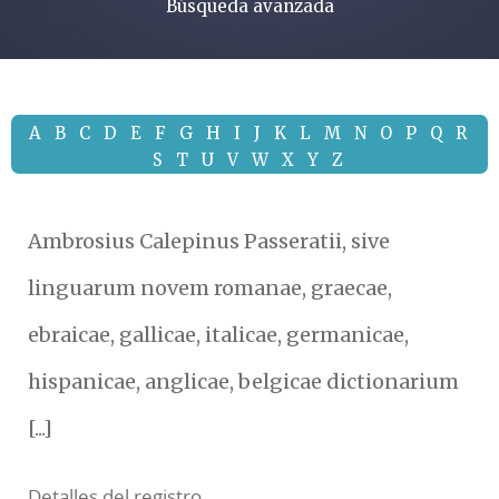
Búsqueda avanzada
A
B
C
D
E
F
G
H
I
J
K
L
M
N
O
P
Q
R
S
T
U
V
W
X
Y
Z
Ambrosius Calepinus Passeratii, sive
linguarum novem romanae, graecae,
ebraicae, gallicae, italicae, germanicae,
hispanicae, anglicae, belgicae dictionarium
[...]
Detalles del registro