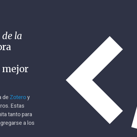
 de la
ora
n mejor
ca de
Zotero
y
tros. Estas
ita tanto para
gregarse a los