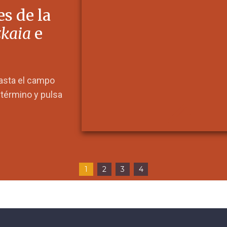
s de la
zkaia
e
hasta el campo
l término y pulsa
1
2
3
4