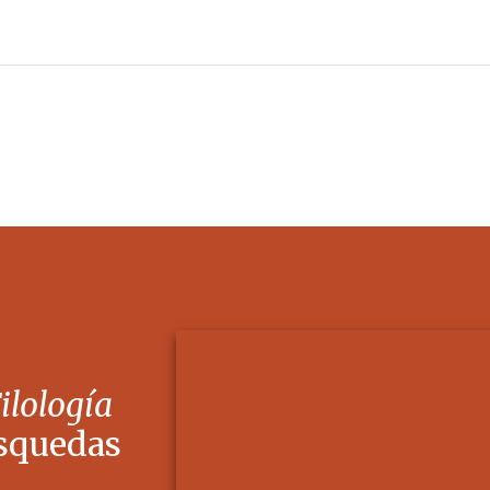
Filología
squedas