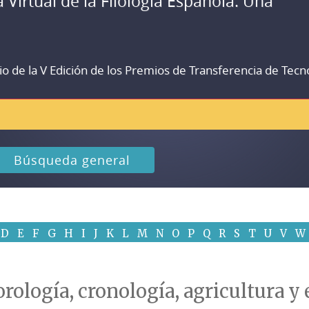
a Virtual de la Filología Española. Una
io de la V Edición de los Premios de Transferencia de Tecn
Búsqueda general
D
E
F
G
H
I
J
K
L
M
N
O
P
Q
R
S
T
U
V
W
rología, cronología, agricultura y 