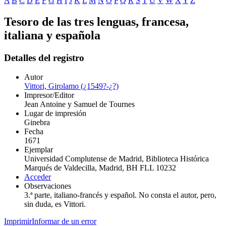
A
B
C
D
E
F
G
H
I
J
K
L
M
N
O
P
Q
R
S
T
U
V
W
X
Y
Z
Tesoro de las tres lenguas, francesa,
italiana y española
Detalles del registro
Autor
Vittori, Girolamo (¿1549?-¿?)
Impresor/Editor
Jean Antoine y Samuel de Tournes
Lugar de impresión
Ginebra
Fecha
1671
Ejemplar
Universidad Complutense de Madrid, Biblioteca Histórica
Marqués de Valdecilla, Madrid, BH FLL 10232
Acceder
Observaciones
3.ª parte, italiano-francés y español. No consta el autor, pero,
sin duda, es Vittori.
Imprimir
Informar de un error