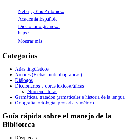
Nebrija, Elio Antonio...
Academia Española
Diccionario gitano....
https:/...
Mostrar más
Categorías
Atlas lingüísticos
Autores (Fichas biobibliográficas)
Diálogos
Diccionarios y obras lexicográficas
Nomenclaturas
Gramáticas, tratados gramaticales e historia de la lengua
Ortografía, ortología, prosodia y métrica
Guía rápida
sobre el manejo de la
Biblioteca
Búsquedas