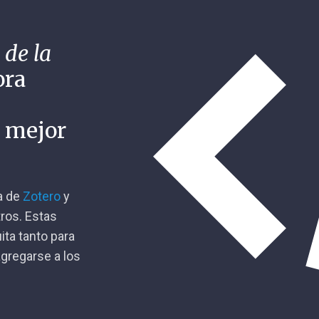
 de la
ora
n mejor
ca de
Zotero
y
tros. Estas
ita tanto para
gregarse a los