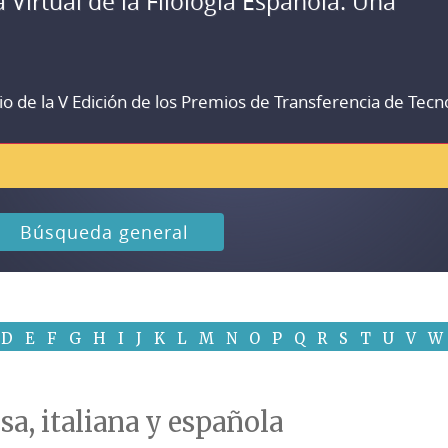
a Virtual de la Filología Española. Una
io de la V Edición de los Premios de Transferencia de Tecn
Búsqueda general
D
E
F
G
H
I
J
K
L
M
N
O
P
Q
R
S
T
U
V
W
sa, italiana y española