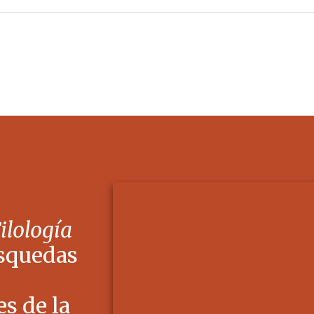
Filología
squedas
s de la