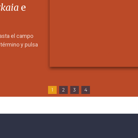
zkaia
e
hasta el campo
l término y pulsa
1
2
3
4