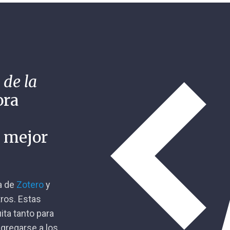
 de la
ora
n mejor
ca de
Zotero
y
tros. Estas
ita tanto para
gregarse a los