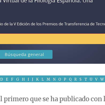
a Virtual de la Filología Española. Una
io de la V Edición de los Premios de Transferencia de Tecn
Búsqueda general
D
E
F
G
H
I
J
K
L
M
N
O
P
Q
R
S
T
U
V
W
 primero que se ha publicado con la