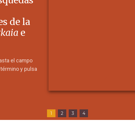
squedas
s de la
zkaia
e
hasta el campo
l término y pulsa
1
2
3
4