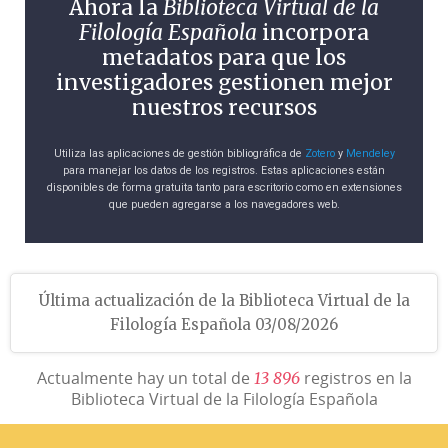
Ahora la
Biblioteca Virtual de la
Filología Española
incorpora
metadatos para que los
investigadores gestionen mejor
nuestros recursos
Utiliza las aplicaciones de gestión bibliográfica de
Zotero
y
Mendeley
para manejar los datos de los registros. Estas aplicaciones están
disponibles de forma gratuita tanto para escritorio como en extensiones
que pueden agregarse a los navegadores web.
Última actualización de la Biblioteca Virtual de la
Filología Española 03/08/2026
Actualmente hay un total de
registros en la
1
3
8
9
6
Biblioteca Virtual de la Filología Española