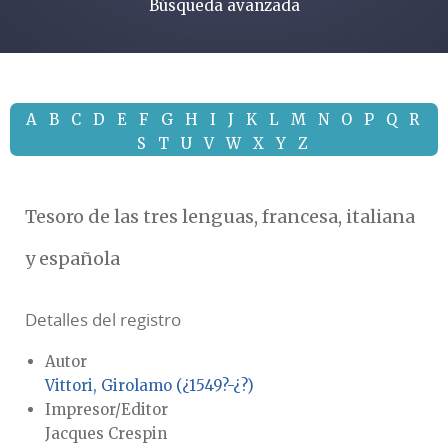
Búsqueda avanzada
A
B
C
D
E
F
G
H
I
J
K
L
M
N
O
P
Q
R
S
T
U
V
W
X
Y
Z
Tesoro de las tres lenguas, francesa, italiana
y española
Detalles del registro
Autor
Vittori, Girolamo (¿1549?-¿?)
Impresor/Editor
Jacques Crespin