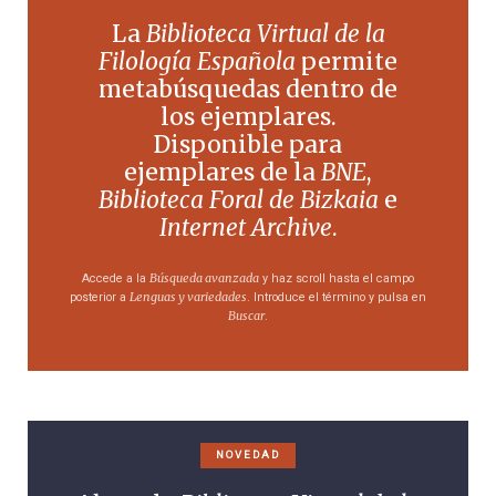
La
Biblioteca Virtual de la
Filología Española
permite
metabúsquedas dentro de
los ejemplares.
Disponible para
ejemplares de la
BNE
,
Biblioteca Foral de Bizkaia
e
Internet Archive
.
Búsqueda avanzada
Accede a la
y haz scroll hasta el campo
Lenguas y variedades
posterior a
. Introduce el término y pulsa en
Buscar
.
NOVEDAD