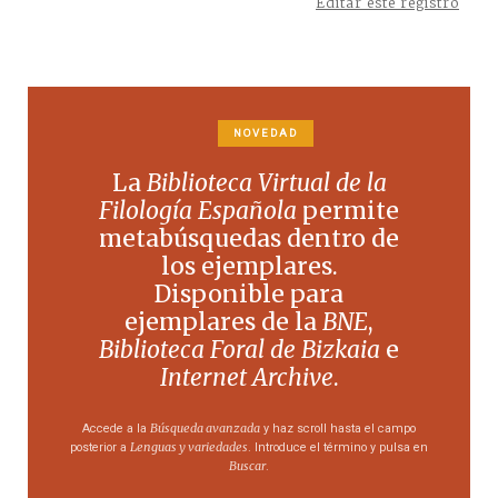
Editar este registro
NOVEDAD
La
Biblioteca Virtual de la
Filología Española
permite
metabúsquedas dentro de
los ejemplares.
Disponible para
ejemplares de la
BNE
,
Biblioteca Foral de Bizkaia
e
Internet Archive
.
Búsqueda avanzada
Accede a la
y haz scroll hasta el campo
Lenguas y variedades
posterior a
. Introduce el término y pulsa en
Buscar
.