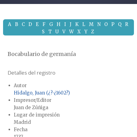
A
B
C
D
E
F
G
H
I
J
K
L
M
N
O
P
Q
R
S
T
U
V
W
X
Y
Z
Bocabulario de germanía
Detalles del registro
Autor
Hidalgo, Juan (¿?-¿1602?)
Impresor/Editor
Juan de Zúñiga
Lugar de impresión
Madrid
Fecha
1737