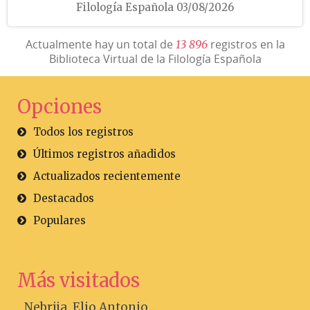
Filología Española 03/08/2026
Actualmente hay un total de
registros en la
1
3
8
9
6
Biblioteca Virtual de la Filología Española
Opciones
Todos los registros
Últimos registros añadidos
Actualizados recientemente
Destacados
Populares
Más visitados
Nebrija, Elio Antonio...