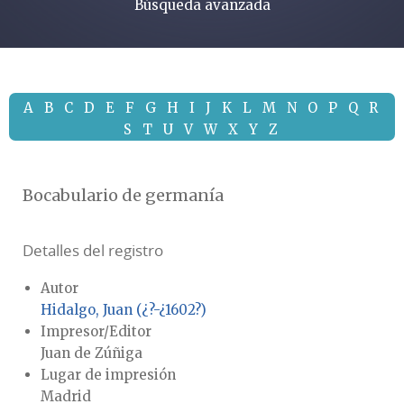
Búsqueda avanzada
A
B
C
D
E
F
G
H
I
J
K
L
M
N
O
P
Q
R
S
T
U
V
W
X
Y
Z
Bocabulario de germanía
Detalles del registro
Autor
Hidalgo, Juan (¿?-¿1602?)
Impresor/Editor
Juan de Zúñiga
Lugar de impresión
Madrid