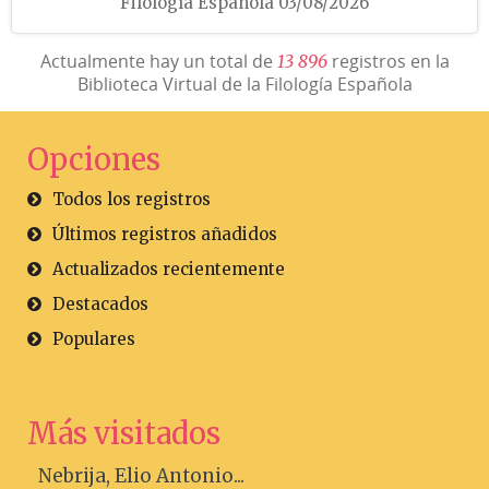
Filología Española 03/08/2026
Actualmente hay un total de
registros en la
1
3
8
9
6
Biblioteca Virtual de la Filología Española
Opciones
Todos los registros
Últimos registros añadidos
Actualizados recientemente
Destacados
Populares
Más visitados
Nebrija, Elio Antonio...