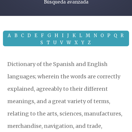
Búsqueda avanzada
A
B
C
D
E
F
G
H
I
J
K
L
M
N
O
P
Q
R
S
T
U
V
W
X
Y
Z
Dictionary of the Spanish and English
languages; wherein the words are correctly
explained, agreeably to their different
meanings, and a great variety of terms,
relating to the arts, sciences, manufactures,
merchandise, navigation, and trade,