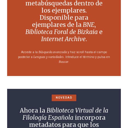
metabúsquedas dentro de
los ejemplares.
Disponible para
ejemplares de la
BNE
,
Biblioteca Foral de Bizkaia
e
Internet Archive
.
Búsqueda avanzada
Accede a la
y haz scroll hasta el campo
Lenguas y variedades
posterior a
. Introduce el término y pulsa en
Buscar
.
NOVEDAD
Ahora la
Biblioteca Virtual de la
Filología Española
incorpora
metadatos para que los