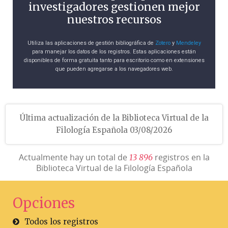
investigadores gestionen mejor
nuestros recursos
Utiliza las aplicaciones de gestión bibliográfica de
Zotero
y
Mendeley
para manejar los datos de los registros. Estas aplicaciones están
disponibles de forma gratuita tanto para escritorio como en extensiones
que pueden agregarse a los navegadores web.
Última actualización de la Biblioteca Virtual de la
Filología Española 03/08/2026
Actualmente hay un total de
registros en la
1
3
8
9
6
Biblioteca Virtual de la Filología Española
Opciones
Todos los registros