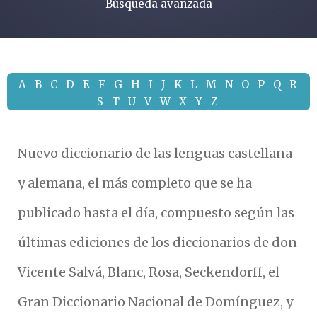
Búsqueda avanzada
A
B
C
D
E
F
G
H
I
J
K
L
M
N
O
P
Q
R
S
T
U
V
W
X
Y
Z
Nuevo diccionario de las lenguas castellana
y alemana, el más completo que se ha
publicado hasta el día, compuesto según las
últimas ediciones de los diccionarios de don
Vicente Salvá, Blanc, Rosa, Seckendorff, el
Gran Diccionario Nacional de Domínguez, y