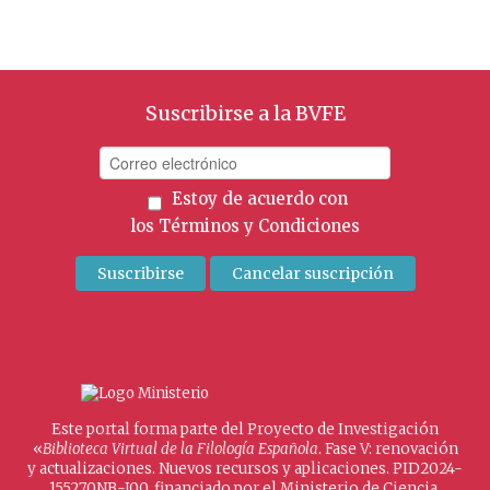
Suscribirse a la BVFE
Estoy de acuerdo con
los
Términos y Condiciones
Este portal forma parte del Proyecto de Investigación
«
Biblioteca Virtual de la Filología Española
. Fase V: renovación
y actualizaciones. Nuevos recursos y aplicaciones. PID2024-
155270NB-I00, financiado por el Ministerio de Ciencia,