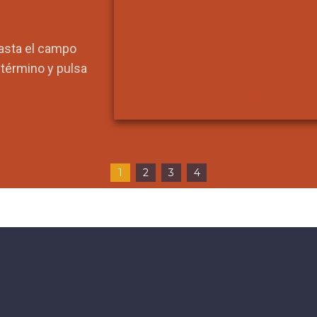
hasta el campo
l término y pulsa
1
2
3
4