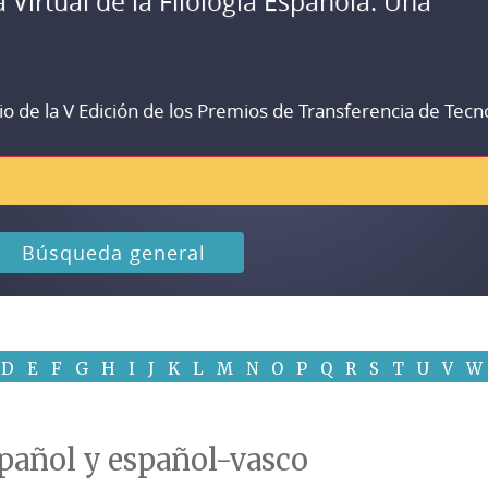
a Virtual de la Filología Española. Una
io de la V Edición de los Premios de Transferencia de Tecn
Búsqueda general
D
E
F
G
H
I
J
K
L
M
N
O
P
Q
R
S
T
U
V
W
spañol y español-vasco