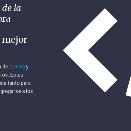
 de la
ora
n mejor
ca de
Zotero
y
tros. Estas
ita tanto para
gregarse a los