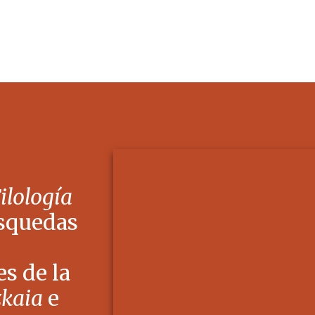
Filología
squedas
s de la
zkaia
e