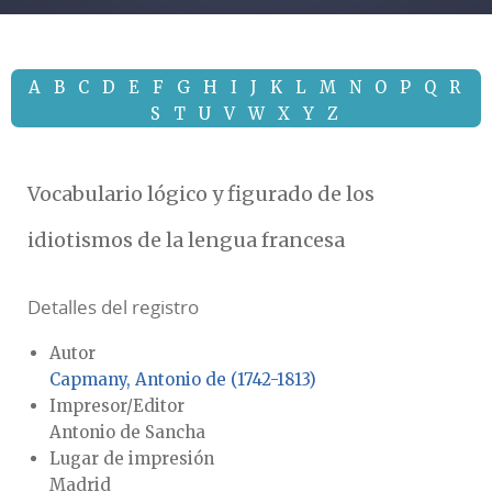
A
B
C
D
E
F
G
H
I
J
K
L
M
N
O
P
Q
R
S
T
U
V
W
X
Y
Z
Vocabulario lógico y figurado de los
idiotismos de la lengua francesa
Detalles del registro
Autor
Capmany, Antonio de (1742-1813)
Impresor/Editor
Antonio de Sancha
Lugar de impresión
Madrid