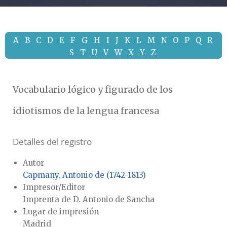
A
B
C
D
E
F
G
H
I
J
K
L
M
N
O
P
Q
R
S
T
U
V
W
X
Y
Z
Vocabulario lógico y figurado de los
idiotismos de la lengua francesa
Detalles del registro
Autor
Capmany, Antonio de (1742-1813)
Impresor/Editor
Imprenta de D. Antonio de Sancha
Lugar de impresión
Madrid