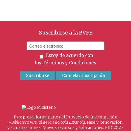
Suscribirse a la BVFE
Estoy de acuerdo con
los
Términos y Condiciones
Este portal forma parte del Proyecto de Investigación
«
Biblioteca Virtual de la Filología Española
. Fase V: renovación
y actualizaciones. Nuevos recursos y aplicaciones. PID2024-