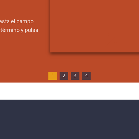
hasta el campo
l término y pulsa
1
2
3
4