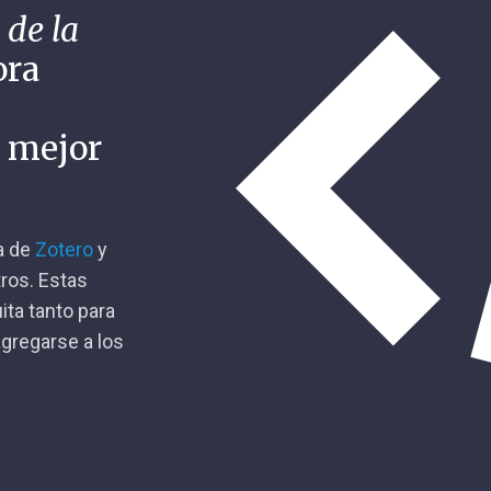
 de la
ora
n mejor
ca de
Zotero
y
tros. Estas
ita tanto para
gregarse a los