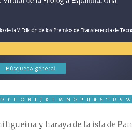
a Virtual de la Filología Española. Una
io de la V Edición de los Premios de Transferencia de Tecn
Búsqueda general
D
E
F
G
H
I
J
K
L
M
N
O
P
Q
R
S
T
U
V
W
hiligueina y haraya de la isla de Pa