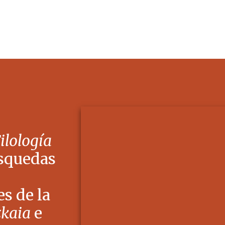
Filología
squedas
s de la
zkaia
e