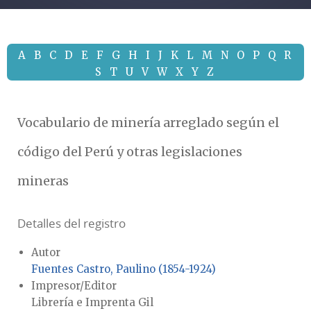
A
B
C
D
E
F
G
H
I
J
K
L
M
N
O
P
Q
R
S
T
U
V
W
X
Y
Z
Vocabulario de minería arreglado según el
código del Perú y otras legislaciones
mineras
Detalles del registro
Autor
Fuentes Castro, Paulino (1854-1924)
Impresor/Editor
Librería e Imprenta Gil