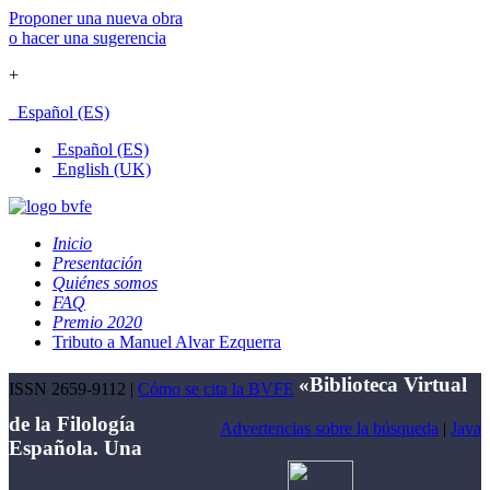
Proponer una nueva obra
o hacer una sugerencia
+
Español (ES)
Español (ES)
English (UK)
Inicio
Presentación
Quiénes somos
FAQ
Premio 2020
Tributo a Manuel Alvar Ezquerra
«Biblioteca Virtual
ISSN 2659-9112 |
Cómo se cita la BVFE
de la Filología
Advertencias sobre la búsqueda
|
Java
Española. Una