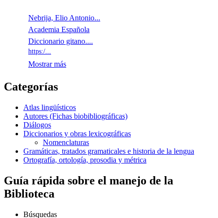
Nebrija, Elio Antonio...
Academia Española
Diccionario gitano....
https:/...
Mostrar más
Categorías
Atlas lingüísticos
Autores (Fichas biobibliográficas)
Diálogos
Diccionarios y obras lexicográficas
Nomenclaturas
Gramáticas, tratados gramaticales e historia de la lengua
Ortografía, ortología, prosodia y métrica
Guía rápida
sobre el manejo de la
Biblioteca
Búsquedas