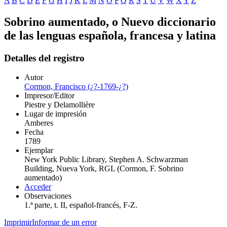
A
B
C
D
E
F
G
H
I
J
K
L
M
N
O
P
Q
R
S
T
U
V
W
X
Y
Z
Sobrino aumentado, o Nuevo diccionario
de las lenguas española, francesa y latina
Detalles del registro
Autor
Cormon, Francisco (¿?-1769-¿?)
Impresor/Editor
Piestre y Delamollière
Lugar de impresión
Amberes
Fecha
1789
Ejemplar
New York Public Library, Stephen A. Schwarzman
Building, Nueva York, RGL (Cormon, F. Sobrino
aumentado)
Acceder
Observaciones
1.ª parte, t. II, español-francés, F-Z.
Imprimir
Informar de un error