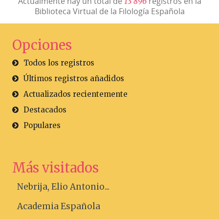
Actualmente hay un total de
registros en la
1
3
8
9
6
Biblioteca Virtual de la Filología Española
Opciones
Todos los registros
Últimos registros añadidos
Actualizados recientemente
Destacados
Populares
Más visitados
Nebrija, Elio Antonio...
Academia Española