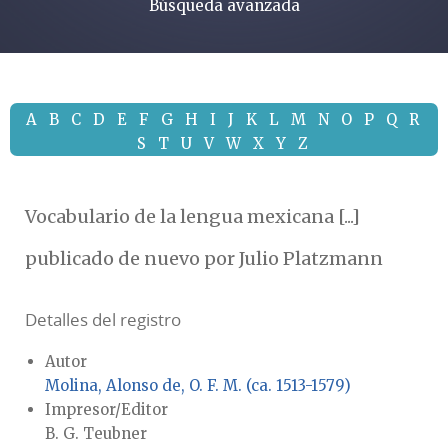
Búsqueda avanzada
A
B
C
D
E
F
G
H
I
J
K
L
M
N
O
P
Q
R
S
T
U
V
W
X
Y
Z
Vocabulario de la lengua mexicana [...]
publicado de nuevo por Julio Platzmann
Detalles del registro
Autor
Molina, Alonso de, O. F. M. (ca. 1513-1579)
Impresor/Editor
B. G. Teubner