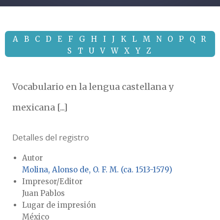
A
B
C
D
E
F
G
H
I
J
K
L
M
N
O
P
Q
R
S
T
U
V
W
X
Y
Z
Vocabulario en la lengua castellana y
mexicana [...]
Detalles del registro
Autor
Molina, Alonso de, O. F. M. (ca. 1513-1579)
Impresor/Editor
Juan Pablos
Lugar de impresión
México