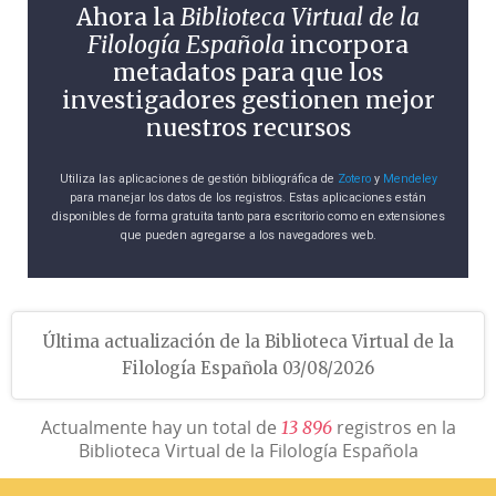
Ahora la
Biblioteca Virtual de la
Filología Española
incorpora
metadatos para que los
investigadores gestionen mejor
nuestros recursos
Utiliza las aplicaciones de gestión bibliográfica de
Zotero
y
Mendeley
para manejar los datos de los registros. Estas aplicaciones están
disponibles de forma gratuita tanto para escritorio como en extensiones
que pueden agregarse a los navegadores web.
Última actualización de la Biblioteca Virtual de la
Filología Española 03/08/2026
Actualmente hay un total de
registros en la
1
3
8
9
6
Biblioteca Virtual de la Filología Española