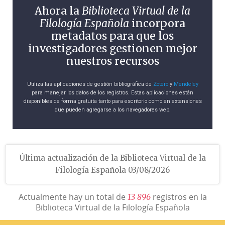
Ahora la
Biblioteca Virtual de la
Filología Española
incorpora
metadatos para que los
investigadores gestionen mejor
nuestros recursos
Utiliza las aplicaciones de gestión bibliográfica de
Zotero
y
Mendeley
para manejar los datos de los registros. Estas aplicaciones están
disponibles de forma gratuita tanto para escritorio como en extensiones
que pueden agregarse a los navegadores web.
Última actualización de la Biblioteca Virtual de la
Filología Española 03/08/2026
Actualmente hay un total de
registros en la
1
3
8
9
6
Biblioteca Virtual de la Filología Española