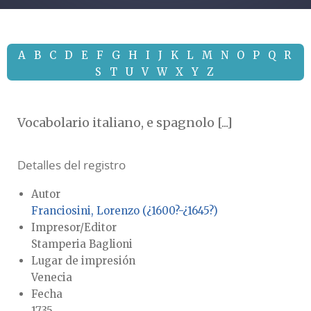
A
B
C
D
E
F
G
H
I
J
K
L
M
N
O
P
Q
R
S
T
U
V
W
X
Y
Z
Vocabolario italiano, e spagnolo [...]
Detalles del registro
Autor
Franciosini, Lorenzo (¿1600?-¿1645?)
Impresor/Editor
Stamperia Baglioni
Lugar de impresión
Venecia
Fecha
1735