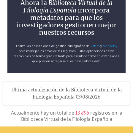
Ahora la
Biblioteca Virtual de la
Filología Española
incorpora
metadatos para que los
investigadores gestionen mejor
nuestros recursos
Utiliza las aplicaciones de gestión bibliográfica de
Zotero
y
Mendeley
para manejar los datos de los registros. Estas aplicaciones están
disponibles de forma gratuita tanto para escritorio como en extensiones
que pueden agregarse a los navegadores web.
Última actualización de la Biblioteca Virtual de la
Filología Española 03/08/2026
Actualmente hay un total de
registros en la
1
3
8
9
6
Biblioteca Virtual de la Filología Española