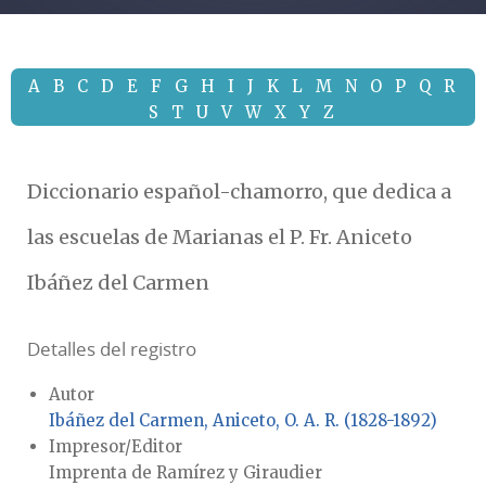
A
B
C
D
E
F
G
H
I
J
K
L
M
N
O
P
Q
R
S
T
U
V
W
X
Y
Z
Diccionario español-chamorro, que dedica a
las escuelas de Marianas el P. Fr. Aniceto
Ibáñez del Carmen
Detalles del registro
Autor
Ibáñez del Carmen, Aniceto, O. A. R. (1828-1892)
Impresor/Editor
Imprenta de Ramírez y Giraudier