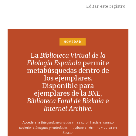
Editar este registro
NOVEDAD
La
Biblioteca Virtual de la
Filología Española
permite
metabúsquedas dentro de
los ejemplares.
Disponible para
ejemplares de la
BNE
,
Biblioteca Foral de Bizkaia
e
Internet Archive
.
Búsqueda avanzada
Accede a la
y haz scroll hasta el campo
Lenguas y variedades
posterior a
. Introduce el término y pulsa en
Buscar
.