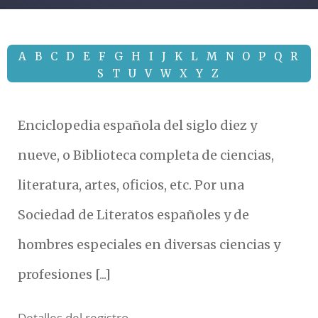
A
B
C
D
E
F
G
H
I
J
K
L
M
N
O
P
Q
R
S
T
U
V
W
X
Y
Z
Enciclopedia española del siglo diez y
nueve, o Biblioteca completa de ciencias,
literatura, artes, oficios, etc. Por una
Sociedad de Literatos españoles y de
hombres especiales en diversas ciencias y
profesiones [...]